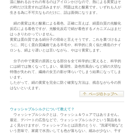
温に触れるおそれの有るのはアイロンかけなので、熱による黄変はそ
の時だけ注意すれば済みますが、問題は光と酸素です。いずれも人が
生きる為に不可欠なものだけに、話は面倒になリます。
絹の黄変は光と酸素による着色、正確に言えば、絹蛋白質の光酸化
反応による着色ですが、光酸化反応で絹が着色するメカニズムはまだ
はっきりわかっていません。
黄変は蛋白質である絹分子の宿命と言えそうです。これを裏づけるよ
うに、同じく蛋白質繊維である羊毛や、科学的に良く似た構造のナイ
ロンも、絹より遅いとは言いながら、やはり黄変します。
分子の中で黄変の原因となる部分を全て科学的に変えると、科学的
には絹では無くなってしまい、吸湿性、染色性風合いなど絹の大切な
特徴が失われて、繊維の女王の影が薄らいでしまう結果になってしま
います。
したがって、絹の黄変を完全に防ぐ確実な方法は、残念ながら今の所
はないといえます。
ウォッシャブルシルクについて教えて？
ウォッシャブルシルクとは、ウォッシュ＆ウェアではありません。
最近、デパートの広告などで、ウォッシャブルシルクという製品名を
よく見かけますが、ウォッシャブルとは語意のとうり、”洗濯可能な”と
いう意味で、家庭で水洗いしても色が落ちない、縮みが少ない、干す