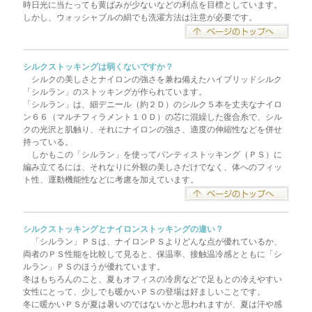
時日光に当たっても黄ばみが少ないなどの利点を目標としています。
しかし、ウォッシャブルの絹でも洗濯方法は注意が必要です。
シルクストッキングは弱くないですか？
シルクの美しさとナイロンの強さを兼ね備えたハイブリッドシルク
「シルラン」のストッキングが作られています。
「シルラン」は、細デニール（約２Ｄ）のシルク５本を丈夫なナイロ
ン６６（マルチフィラメント１０Ｄ）の芯に混繰した復合糸で、シル
クの光沢と肌触り、それにナイロンの強さ、適度の伸縮性などを併せ
持っている。
しかもこの「シルラン」を使ってパンティストッキング（ＰＳ）に
編み立てるには、それなりに外観の美しさだけでなく、体へのフィッ
ト性、運動機能性などに考慮を加えています。
シルクストッキングとナイロンストッキングの違い？
「シルラン」ＰＳは、ナイロンＰＳよりどんな点が優れているか、
両者のＰＳ性能を比較して見ると、保温率、接触温冷感とともに「シ
ルラン」ＰＳのほうが優れています。
冬はもちろんのこと、夏もオフィスの冷房などで足もとの冷えやすい
女性にとって、少しでも暖かいＰＳの登場は好ましいことです。
冬に暖かいＰＳが夏は暑いのではないかと思われますが、夏は汗や感