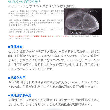
セリシンって何ですか？
≪セリシン≫は“まゆ”から生まれた安全な天然成分。
■ 保湿機能
セリシン全体の約70％のアミノ酸が、水分を吸収して膨張し、熱水に
解ける性質があります。つまり水に溶けやすいため、お肌への吸着性
が良く、お肌に浸透して潤いを保つのです。セリシンは、コラーゲン
より吸着性が高く、長時間にわたって保湿を維持します。使用感もセ
リシンの方がサラッとしています。
■ 抗酸化作用
ガンの原因とされる活性酸素の働きを抑えるといわれ、シミやシワな
どの老化、異物が触れた時に起きる皮膚の過敏な反応が和らぎます。
■ 紫外線吸収作用
皮膚のメラニン色素をつくる酵素（チロシナーゼ）の活性化を抑えま
す。よって、シミになりにくいなどの美白効果が期待できます。