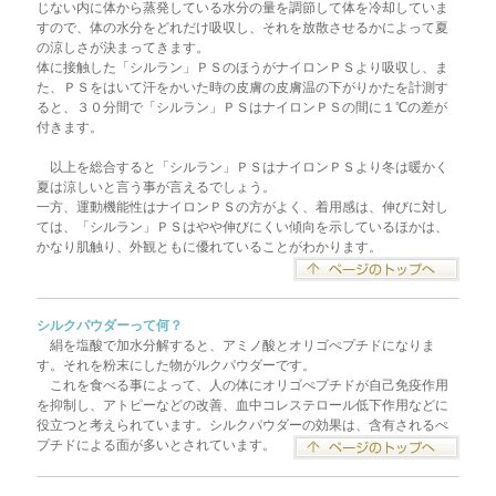
じない内に体から蒸発している水分の量を調節して体を冷却していま
すので、体の水分をどれだけ吸収し、それを放散させるかによって夏
の涼しさが決まってきます。
体に接触した「シルラン」ＰＳのほうがナイロンＰＳより吸収し、ま
た、ＰＳをはいて汗をかいた時の皮膚の皮膚温の下がりかたを計測す
ると、３０分間で「シルラン」ＰＳはナイロンＰＳの間に１℃の差が
付きます。
以上を総合すると「シルラン」ＰＳはナイロンＰＳより冬は暖かく
夏は涼しいと言う事が言えるでしょう。
一方、運動機能性はナイロンＰＳの方がよく、着用感は、伸びに対し
ては、「シルラン」ＰＳはやや伸びにくい傾向を示しているほかは、
かなり肌触り、外観ともに優れていることがわかります。
シルクパウダーって何？
絹を塩酸で加水分解すると、アミノ酸とオリゴぺプチドになりま
す。それを粉末にした物がルクパウダーです。
これを食べる事によって、人の体にオリゴぺプチドが自己免疫作用
を抑制し、アトピーなどの改善、血中コレステロール低下作用などに
役立つと考えられています。シルクパウダーの効果は、含有されるぺ
プチドによる面が多いとされています。