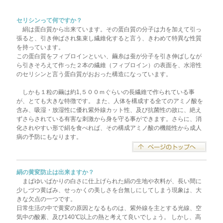
セリシンって何ですか？
絹は蛋白質から出来ています。その蛋白質の分子は力を加えて引っ
張ると、引き伸ばされ集束し繊維化すると言う、きわめて特異な性質
を持っています。
この蛋白質をフィブロインといい、繭糸は蚕が分子を引き伸ばしなが
ら引きそろえて作った２本の繊維（フィブロイン）の表面を、水溶性
のセリシンと言う蛋白質がおおった構造になっています。
しかも１粒の繭は約1,５００ｍぐらいの長繊維で作られている事
が、とても大きな特徴です。 また、人体を構成する全てのアミノ酸を
含み、吸湿・放湿性に優れ紫外線カット性、及び抗菌性の故に、絶え
ずさらされている有害な刺激から身を守る事ができます。さらに、消
化されやすい形で絹を食べれば、その構成アミノ酸の機能性から成人
病の予防にもなります。
絹の黄変防止は出来ますか？
まばゆいばかりの白さに仕上げられた絹の生地や衣料が、長い間に
少しづつ黄ばみ、せっかくの美しさを台無しにしてしまう現象は、大
きな欠点の一つです。
日常生活の中で黄変の原因となるものは、紫外線を主とする光線、空
気中の酸素、及び140℃以上の熱と考えて良いでしょう。 しかし、高